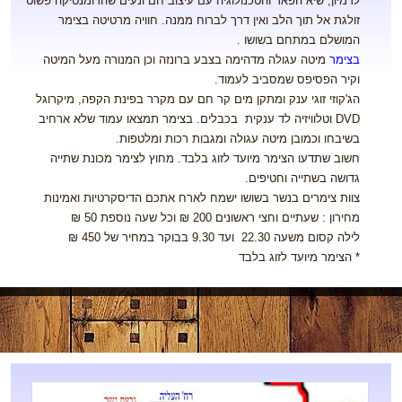
לדמיון, שיא הפאר והטכנולוגיה עם עיצוב חם ונעים שהרומנטיקה פשוט
זולגת אל תוך הלב ואין דרך לברוח ממנה. חוויה מרטיטה בצימר
המושלם במתחם בשושו .
בצימר
מיטה עגולה מדהימה בצבע ברונזה וכן המנורה מעל המיטה
וקיר הפסיפס שמסביב לעמוד.
הג'קוזי זוגי ענק ומתקן מים קר חם עם מקרר בפינת הקפה, מיקרוגל
DVD
וטלוויזיה לד ענקית בכבלים. בצימר תמצאו עמוד שלא ארחיב
בשיבחו וכמובן מיטה עגולה ומגבות רכות ומלטפות.
חשוב שתדעו הצימר מיועד לזוג בלבד. מחוץ לצימר מכונת שתייה
גדושה בשתייה וחטיפים.
צוות צימרים בנשר בשושו ישמח לארח אתכם הדיסקרטיות ואמינות
מחירון : שעתיים וחצי ראשונים 200 ₪ וכל שעה נוספת 50 ₪
לילה קסום משעה 22.30 ועד 9.30 בבוקר במחיר של 450 ₪
* הצימר מיועד לזוג בלבד